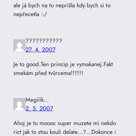
ale já bych na to neprišla kdy bych si to
nepřecetla :-/
???????????
27. 4. 2007
Je to good.Ten princip je vymakanej.Fakt
smekám před tvůrcema!!!!!!!
Megííík…
2. 5. 2007
Ahoj je to moooc super muzete mi nekdo
rict jak to stou kouli delate…?…Dokonce i