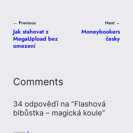
← Previous
Next →
Jak stahovat z
Moneybookers
MegaUpload bez
česky
omezení
Comments
34 odpověďí na “Flashová
blbůstka – magická koule”