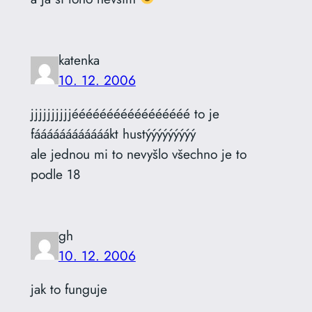
katenka
10. 12. 2006
jjjjjjjjjjééééééééééééééééé to je
fáááááááááááákt hustýýýýýýýýý
ale jednou mi to nevyšlo všechno je to
podle 18
gh
10. 12. 2006
jak to funguje