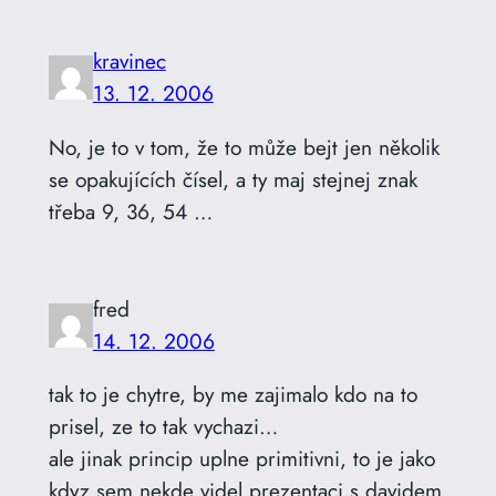
kravinec
13. 12. 2006
No, je to v tom, že to může bejt jen několik
se opakujících čísel, a ty maj stejnej znak
třeba 9, 36, 54 …
fred
14. 12. 2006
tak to je chytre, by me zajimalo kdo na to
prisel, ze to tak vychazi…
ale jinak princip uplne primitivni, to je jako
kdyz sem nekde videl prezentaci s davidem