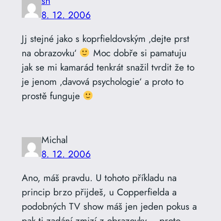
sh
8. 12. 2006
Jj stejné jako s koprfieldovským ‚dejte prst
na obrazovku‘
Moc dobře si pamatuju
jak se mi kamarád tenkrát snažil tvrdit že to
je jenom ‚davová psychologie‘ a proto to
prostě funguje
Michal
8. 12. 2006
Ano, máš pravdu. U tohoto příkladu na
princip brzo přijdeš, u Copperfielda a
podobných TV show máš jen jeden pokus a
pak ti zadání zmizí z obrazovky – proto