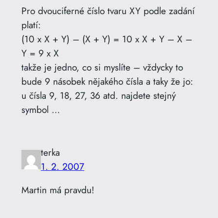
Pro dvouciferné číslo tvaru XY podle zadání
platí:
(10 x X + Y) – (X + Y) = 10 x X + Y – X –
Y = 9 x X
takže je jedno, co si myslíte – vždycky to
bude 9 násobek nějakého čísla a taky že jo:
u čísla 9, 18, 27, 36 atd. najdete stejný
symbol …
terka
1. 2. 2007
Martin má pravdu!