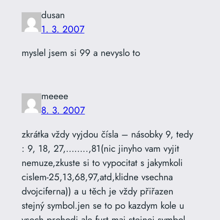
dusan
1. 3. 2007
myslel jsem si 99 a nevyslo to
meeee
8. 3. 2007
zkrátka vždy vyjdou čísla – násobky 9, tedy
: 9, 18, 27,……..,81(nic jinyho vam vyjit
nemuze,zkuste si to vypocitat s jakymkoli
cislem-25,13,68,97,atd,klidne vsechna
dvojciferna)) a u těch je vždy přiřazen
stejný symbol.jen se to po kazdym kole u
vsech prohodi ale furt maj stejnej symbol…