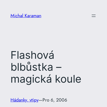
Přeskočit
na
Michal Karaman
obsah
Flashová
blbůstka –
magická koule
Hádanky, vtipy
—
Pro 6, 2006