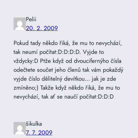
Pelii
20. 2. 2009
Pokud tady někdo řiká, že mu to nevychází,
tak neumí počítat:D:D:D:D. Vyjde to
vždycky:D Ptže když od dvoucifernýho čísla
odečtete součet jeho členů tak vám pokaždý
vyjde číslo dělitelný devítkou… jak je zde
zmíněno;) Takže když někdo řiká, že mu to
nevychází, tak ať se naučí počítat:D:D:D
šikulka
7. 7. 2009