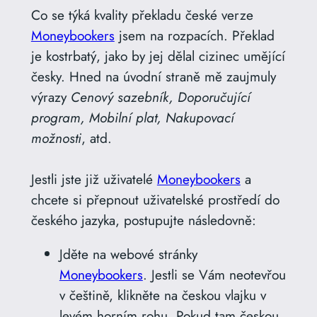
Co se týká kvality překladu české verze
Moneybookers
jsem na rozpacích. Překlad
je kostrbatý, jako by jej dělal cizinec umějící
česky. Hned na úvodní straně mě zaujmuly
výrazy
Cenový sazebník, Doporučující
program, Mobilní plat, Nakupovací
možnosti
, atd.
Jestli jste již uživatelé
Moneybookers
a
chcete si přepnout uživatelské prostředí do
českého jazyka, postupujte následovně:
Jděte na webové stránky
Moneybookers
. Jestli se Vám neotevřou
v češtině, klikněte na českou vlajku v
levém horním rohu. Pokud tam českou