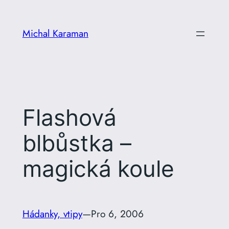
Přeskočit
na
Michal Karaman
obsah
Flashová
blbůstka –
magická koule
Hádanky, vtipy
—
Pro 6, 2006