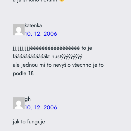
katenka
10. 12. 2006
jjjjjjjjjjééééééééééééééééé to je
fáááááááááááákt hustýýýýýýýýý
ale jednou mi to nevyšlo všechno je to
podle 18
gh
10. 12. 2006
jak to funguje