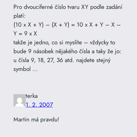
Pro dvouciferné číslo tvaru XY podle zadání
platí:
(10 x X + Y) – (X + Y) = 10 x X + Y – X –
Y = 9 x X
takže je jedno, co si myslíte – vždycky to
bude 9 násobek nějakého čísla a taky že jo:
u čísla 9, 18, 27, 36 atd. najdete stejný
symbol …
terka
1. 2. 2007
Martin má pravdu!