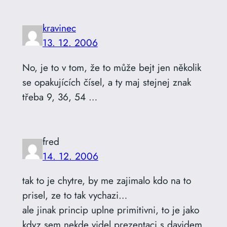
kravinec
13. 12. 2006
No, je to v tom, že to může bejt jen několik
se opakujících čísel, a ty maj stejnej znak
třeba 9, 36, 54 …
fred
14. 12. 2006
tak to je chytre, by me zajimalo kdo na to
prisel, ze to tak vychazi…
ale jinak princip uplne primitivni, to je jako
kdyz sem nekde videl prezentaci s davidem