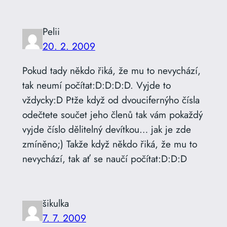
Pelii
20. 2. 2009
Pokud tady někdo řiká, že mu to nevychází,
tak neumí počítat:D:D:D:D. Vyjde to
vždycky:D Ptže když od dvoucifernýho čísla
odečtete součet jeho členů tak vám pokaždý
vyjde číslo dělitelný devítkou… jak je zde
zmíněno;) Takže když někdo řiká, že mu to
nevychází, tak ať se naučí počítat:D:D:D
šikulka
7. 7. 2009