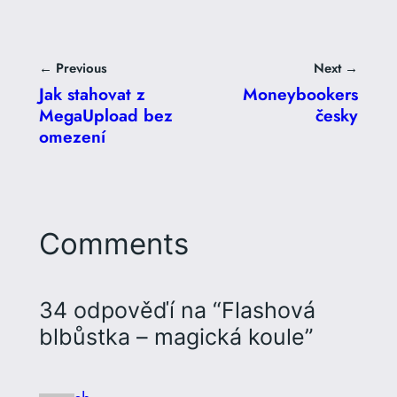
← Previous
Next →
Jak stahovat z
Moneybookers
MegaUpload bez
česky
omezení
Comments
34 odpověďí na “Flashová
blbůstka – magická koule”