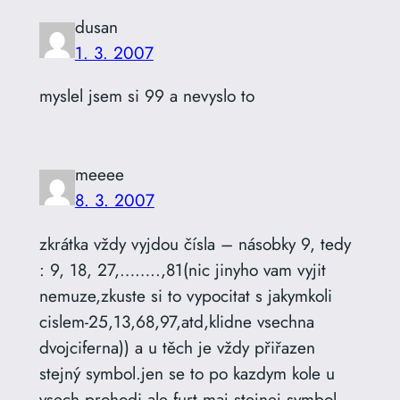
dusan
1. 3. 2007
myslel jsem si 99 a nevyslo to
meeee
8. 3. 2007
zkrátka vždy vyjdou čísla – násobky 9, tedy
: 9, 18, 27,……..,81(nic jinyho vam vyjit
nemuze,zkuste si to vypocitat s jakymkoli
cislem-25,13,68,97,atd,klidne vsechna
dvojciferna)) a u těch je vždy přiřazen
stejný symbol.jen se to po kazdym kole u
vsech prohodi ale furt maj stejnej symbol…