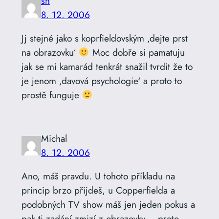
sh
8. 12. 2006
Jj stejné jako s koprfieldovským ‚dejte prst
na obrazovku‘
Moc dobře si pamatuju
jak se mi kamarád tenkrát snažil tvrdit že to
je jenom ‚davová psychologie‘ a proto to
prostě funguje
Michal
8. 12. 2006
Ano, máš pravdu. U tohoto příkladu na
princip brzo přijdeš, u Copperfielda a
podobných TV show máš jen jeden pokus a
pak ti zadání zmizí z obrazovky – proto