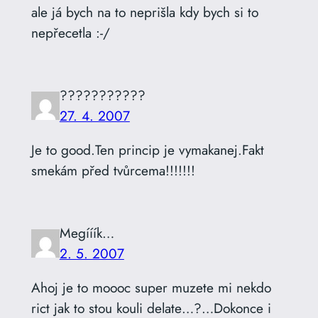
ale já bych na to neprišla kdy bych si to
nepřecetla :-/
???????????
27. 4. 2007
Je to good.Ten princip je vymakanej.Fakt
smekám před tvůrcema!!!!!!!
Megííík…
2. 5. 2007
Ahoj je to moooc super muzete mi nekdo
rict jak to stou kouli delate…?…Dokonce i